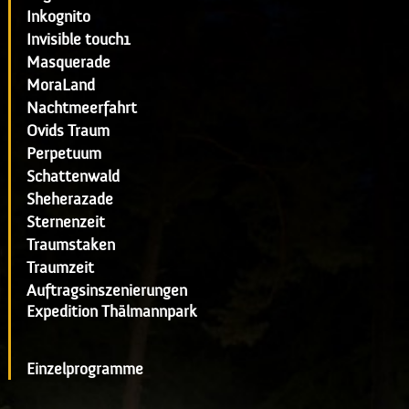
Inkognito
Invisible touch1
Masquerade
MoraLand
Nachtmeerfahrt
Ovids Traum
Perpetuum
Schattenwald
Sheherazade
Sternenzeit
Traumstaken
Traumzeit
Auftragsinszenierungen
Expedition Thälmannpark
Einzelprogramme