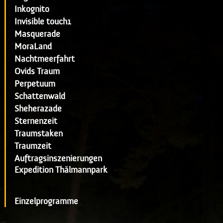
Inkognito
Invisible touch1
Masquerade
MoraLand
Nachtmeerfahrt
Ovids Traum
Perpetuum
Schattenwald
Sheherazade
Sternenzeit
Traumstaken
Traumzeit
Auftragsinszenierungen
Expedition Thälmannpark
Einzelprogramme