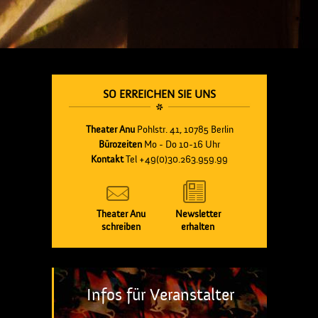
SO ERREICHEN SIE UNS
Theater Anu
Pohlstr. 41, 10785 Berlin
Bürozeiten
Mo - Do 10-16 Uhr
Kontakt
Tel +49(0)30.263.959.99
Theater Anu
Newsletter
schreiben
erhalten
Infos für Veranstalter