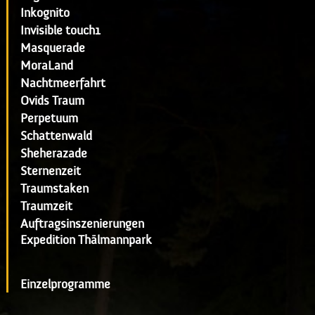
Inkognito
Invisible touch1
Masquerade
MoraLand
Nachtmeerfahrt
Ovids Traum
Perpetuum
Schattenwald
Sheherazade
Sternenzeit
Traumstaken
Traumzeit
Auftragsinszenierungen
Expedition Thälmannpark
Einzelprogramme