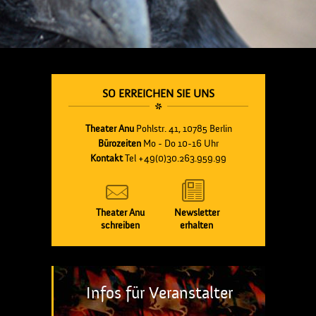
SO ERREICHEN SIE UNS
Theater Anu
Pohlstr. 41, 10785 Berlin
Bürozeiten
Mo - Do 10-16 Uhr
Kontakt
Tel +49(0)30.263.959.99
Theater Anu
Newsletter
schreiben
erhalten
Infos für Veranstalter