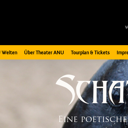
V
 Welten
Über Theater ANU
Tourplan & Tickets
Impr