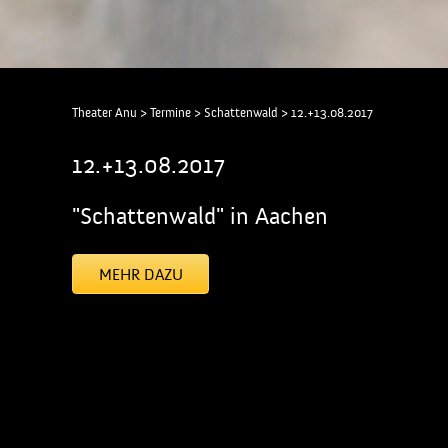
Theater Anu
>
Termine
>
Schattenwald
>
12.+13.08.2017
12.+13.08.2017
"Schattenwald" in Aachen
MEHR DAZU
[addtoany]