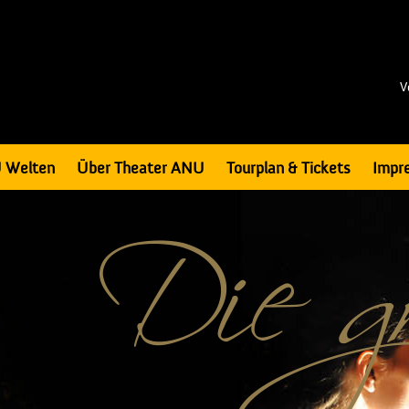
V
 Welten
Über Theater ANU
Tourplan & Tickets
Impr