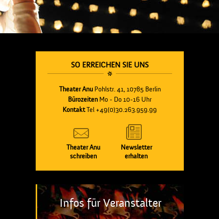
SO ERREICHEN SIE UNS
Theater Anu
Pohlstr. 41, 10785 Berlin
Bürozeiten
Mo - Do 10-16 Uhr
Kontakt
Tel +49(0)30.263.959.99
Theater Anu
Newsletter
schreiben
erhalten
Infos für Veranstalter