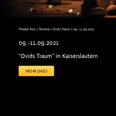
Theater Anu
>
Termine
>
Ovids Traum
>
09.-11.09.2021
09.-11.09.2021
"Ovids Traum" in Kaiserslautern
MEHR DAZU
[addtoany]