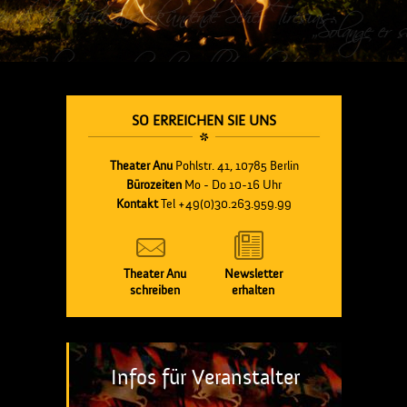
SO ERREICHEN SIE UNS
Theater Anu
Pohlstr. 41, 10785 Berlin
Bürozeiten
Mo - Do 10-16 Uhr
Kontakt
Tel +49(0)30.263.959.99
Theater Anu
Newsletter
schreiben
erhalten
Infos für Veranstalter