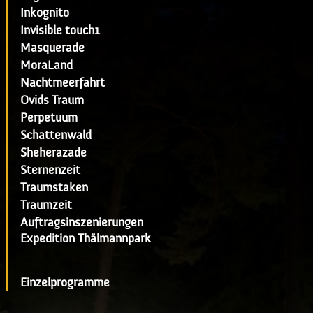
Inkognito
Invisible touch1
Masquerade
MoraLand
Nachtmeerfahrt
Ovids Traum
Perpetuum
Schattenwald
Sheherazade
Sternenzeit
Traumstaken
Traumzeit
Auftragsinszenierungen
Expedition Thälmannpark
Einzelprogramme