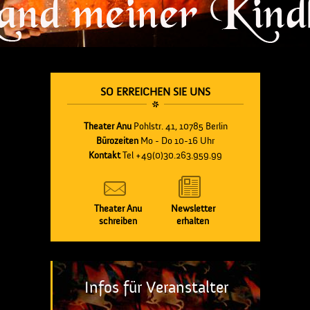
SO ERREICHEN SIE UNS
Theater Anu
Pohlstr. 41, 10785 Berlin
Bürozeiten
Mo - Do 10-16 Uhr
Kontakt
Tel +49(0)30.263.959.99
Theater Anu
Newsletter
schreiben
erhalten
Infos für Veranstalter