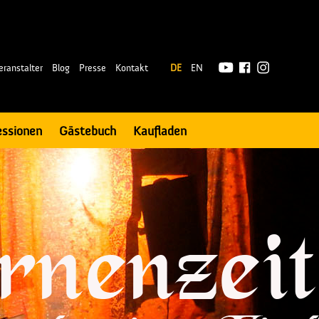
|
eranstalter
Blog
Presse
Kontakt
DE
EN
essionen
Gästebuch
Kaufladen