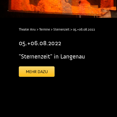
Theater Anu
>
Termine
>
Sternenzeit
>
05.+06.08.2022
05.+06.08.2022
"Sternenzeit" in Langenau
MEHR DAZU
[addtoany]