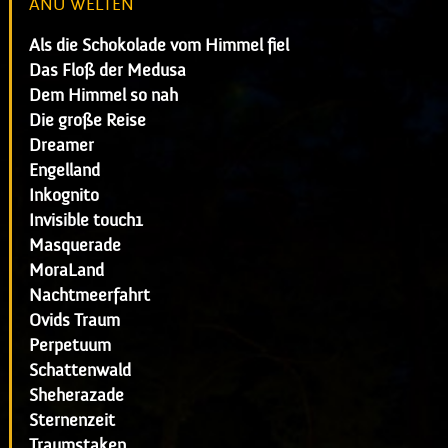
ANU WELTEN
Als die Schokolade vom Himmel fiel
Das Floß der Medusa
Dem Himmel so nah
Die große Reise
Dreamer
Engelland
Inkognito
Invisible touch1
Masquerade
MoraLand
Nachtmeerfahrt
Ovids Traum
Perpetuum
Schattenwald
Sheherazade
Sternenzeit
Traumstaken