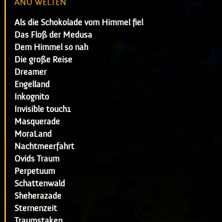
ANU WELTEN
Als die Schokolade vom Himmel fiel
Das Floß der Medusa
Dem Himmel so nah
Die große Reise
Dreamer
Engelland
Inkognito
Invisible touch1
Masquerade
MoraLand
Nachtmeerfahrt
Ovids Traum
Perpetuum
Schattenwald
Sheherazade
Sternenzeit
Traumstaken