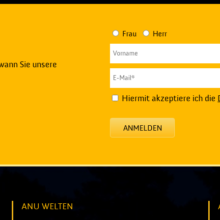
Frau
Herr
 wann Sie unsere
Hiermit akzeptiere ich die
ANMELDEN
ANU WELTEN