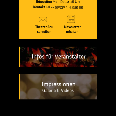
Bürozeiten
Mo - Do 10-16 Uhr
Kontakt
Tel +49(0)30.263.959.99
Theater Anu
Newsletter
schreiben
erhalten
Infos für Veranstalter
Impressionen
Galerie & Videos.