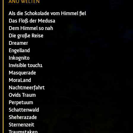
ANU WELTEN
Als die Schokolade vom Himmel fiel
Das Floß der Medusa
Dem Himmel so nah
Die große Reise
Dreamer
Engelland
Inkognito
Invisible touch1
Masquerade
MoraLand
Nachtmeerfahrt
Ovids Traum
Perpetuum
Schattenwald
Sheherazade
Sternenzeit
Traumstaken