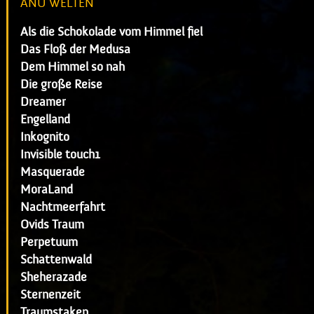
ANU WELTEN
Als die Schokolade vom Himmel fiel
Das Floß der Medusa
Dem Himmel so nah
Die große Reise
Dreamer
Engelland
Inkognito
Invisible touch1
Masquerade
MoraLand
Nachtmeerfahrt
Ovids Traum
Perpetuum
Schattenwald
Sheherazade
Sternenzeit
Traumstaken