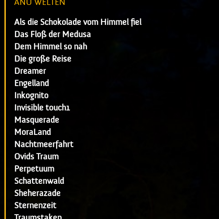
ANU WELTEN
Als die Schokolade vom Himmel fiel
Das Floß der Medusa
Dem Himmel so nah
Die große Reise
Dreamer
Engelland
Inkognito
Invisible touch1
Masquerade
MoraLand
Nachtmeerfahrt
Ovids Traum
Perpetuum
Schattenwald
Sheherazade
Sternenzeit
Traumstaken