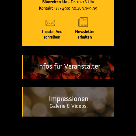
Bürozeiten
Mo - Do 10-16 Uhr
Kontakt
Tel +49(0)30.263.959.99
Theater Anu
Newsletter
schreiben
erhalten
Infos für Veranstalter
Impressionen
Galerie & Videos.