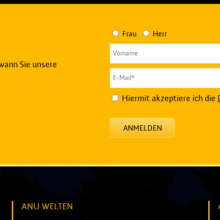
Frau
Herr
 wann Sie unsere
Hiermit akzeptiere ich die
ANMELDEN
ANU WELTEN