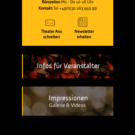
Bürozeiten
Mo - Do 10-16 Uhr
Kontakt
Tel +49(0)30.263.959.99
Theater Anu
Newsletter
schreiben
erhalten
Infos für Veranstalter
Impressionen
Galerie & Videos.