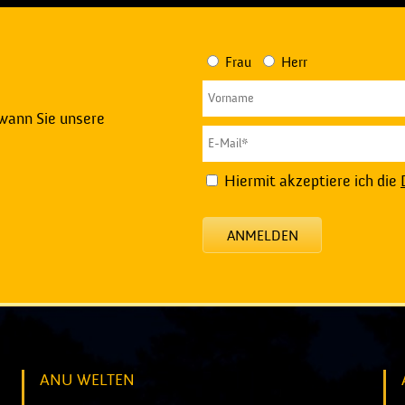
Frau
Herr
 wann Sie unsere
Hiermit akzeptiere ich die
ANMELDEN
ANU WELTEN