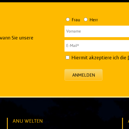
Frau
Herr
 wann Sie unsere
Hiermit akzeptiere ich die
ANMELDEN
ANU WELTEN