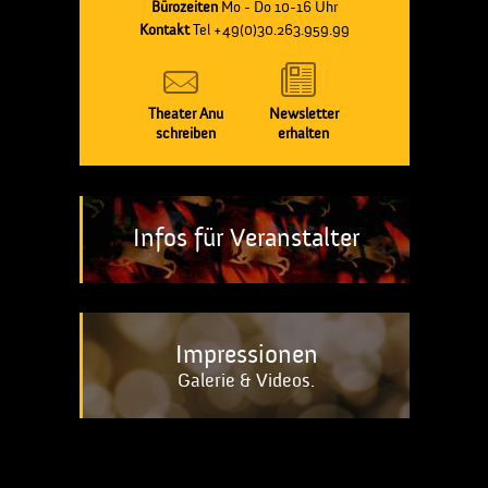
Bürozeiten
Mo - Do 10-16 Uhr
Kontakt
Tel +49(0)30.263.959.99
Theater Anu
Newsletter
schreiben
erhalten
Infos für Veranstalter
Impressionen
Galerie & Videos.