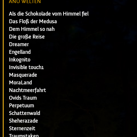
ANU WELTEN
Als die Schokolade vom Himmel fiel
Das Floß der Medusa
Dem Himmel so nah
Die große Reise
Dreamer
Engelland
Inkognito
Invisible touch1
Masquerade
MoraLand
Nachtmeerfahrt
Ovids Traum
Perpetuum
Schattenwald
Sheherazade
Sternenzeit
Traumstaken