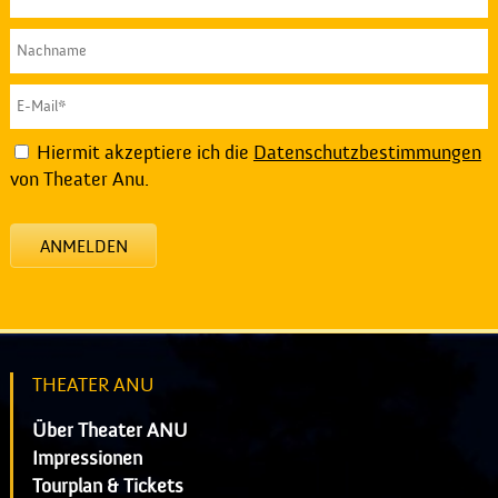
Hiermit akzeptiere ich die
Datenschutzbestimmungen
von Theater Anu.
ANMELDEN
THEATER ANU
Über Theater ANU
Impressionen
Tourplan & Tickets