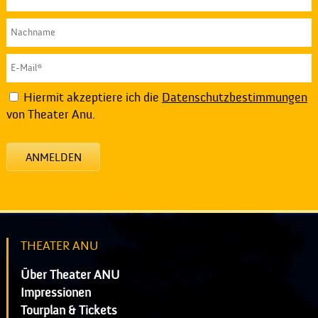
Hiermit akzeptiere ich die
Datenschutzbestimmungen
von Theater Anu.
ANMELDEN
THEATER ANU
Über Theater ANU
Impressionen
Tourplan & Tickets