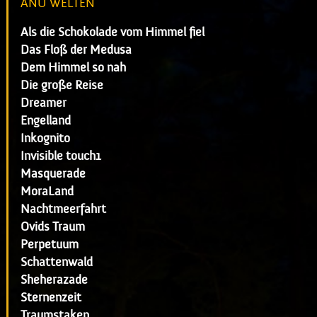
ANU WELTEN
Als die Schokolade vom Himmel fiel
Das Floß der Medusa
Dem Himmel so nah
Die große Reise
Dreamer
Engelland
Inkognito
Invisible touch1
Masquerade
MoraLand
Nachtmeerfahrt
Ovids Traum
Perpetuum
Schattenwald
Sheherazade
Sternenzeit
Traumstaken