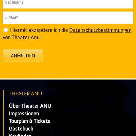
Hiermit akzeptiere ich die
Datenschutzbestimmungen
von Theater Anu.
ANMELDEN
THEATER ANU
Über Theater ANU
Impressionen
Tourplan & Tickets
Gästebuch