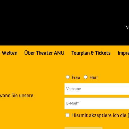
V
 Welten
Über Theater ANU
Tourplan & Tickets
Impr
Frau
Herr
 wann Sie unsere
Hiermit akzeptiere ich die