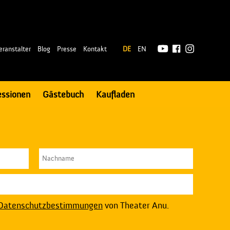
|
eranstalter
Blog
Presse
Kontakt
DE
EN
essionen
Gästebuch
Kaufladen
Datenschutzbestimmungen
von Theater Anu.