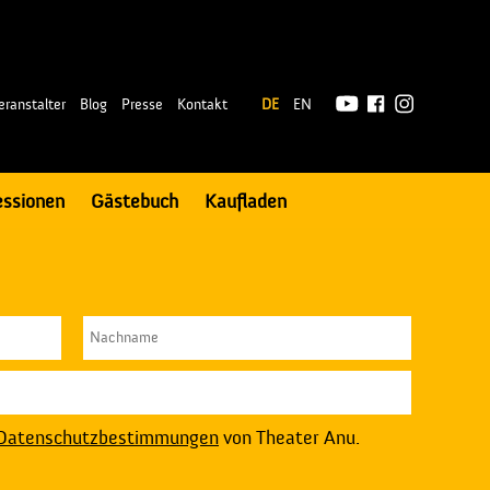
|
eranstalter
Blog
Presse
Kontakt
DE
EN
essionen
Gästebuch
Kaufladen
Datenschutzbestimmungen
von Theater Anu.