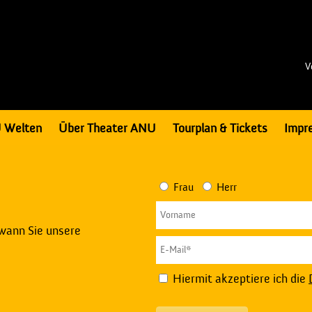
V
 Welten
Über Theater ANU
Tourplan & Tickets
Impr
Frau
Herr
 wann Sie unsere
Hiermit akzeptiere ich die