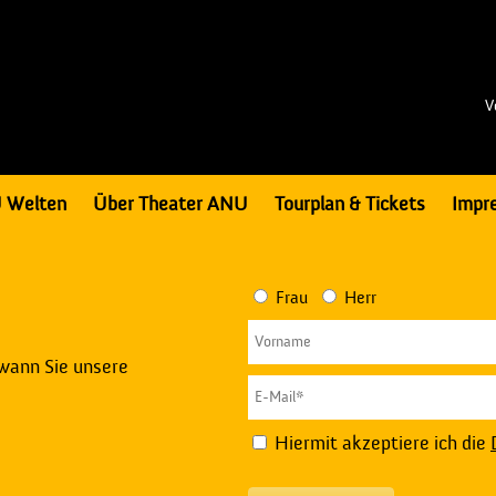
V
 Welten
Über Theater ANU
Tourplan & Tickets
Impr
Frau
Herr
 wann Sie unsere
Hiermit akzeptiere ich die