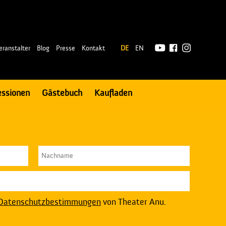
|
eranstalter
Blog
Presse
Kontakt
DE
EN
essionen
Gästebuch
Kaufladen
Datenschutzbestimmungen
von Theater Anu.