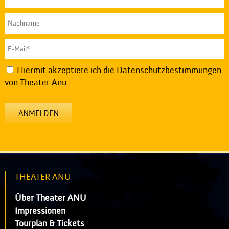
Hiermit akzeptiere ich die
Datenschutzbestimmungen
von Theater Anu.
ANMELDEN
THEATER ANU
Über Theater ANU
Impressionen
Tourplan & Tickets