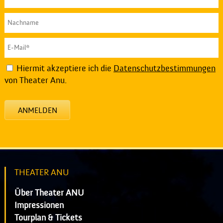
Hiermit akzeptiere ich die
Datenschutzbestimmungen
von Theater Anu.
ANMELDEN
THEATER ANU
Über Theater ANU
Impressionen
Tourplan & Tickets