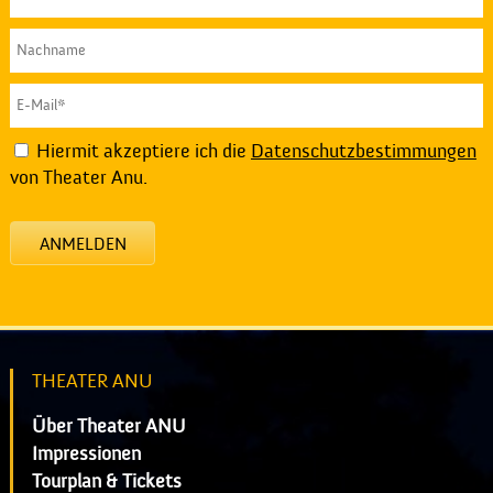
Hiermit akzeptiere ich die
Datenschutzbestimmungen
von Theater Anu.
ANMELDEN
THEATER ANU
Über Theater ANU
Impressionen
Tourplan & Tickets