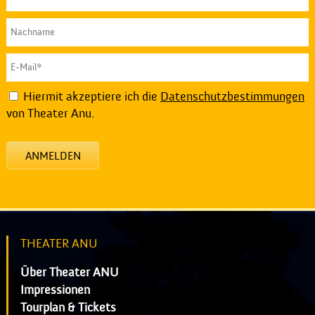
Hiermit akzeptiere ich die
Datenschutzbestimmungen
von Theater Anu.
ANMELDEN
THEATER ANU
Über Theater ANU
Impressionen
Tourplan & Tickets