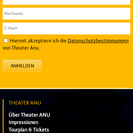
Hiermit akzeptiere ich die
Datenschutzbestimmungen
von Theater Anu.
ANMELDEN
THEATER ANU
Über Theater ANU
Impressionen
Tourplan & Tickets