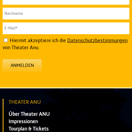
Hiermit akzeptiere ich die
Datenschutzbestimmungen
von Theater Anu.
ANMELDEN
THEATER ANU
Über Theater ANU
Impressionen
Tourplan & Tickets