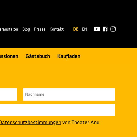
|
eranstalter
Blog
Presse
Kontakt
DE
EN
essionen
Gästebuch
Kaufladen
Datenschutzbestimmungen
von Theater Anu.