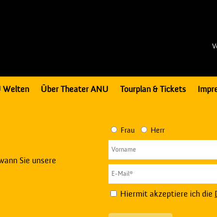
V
 Welten
Über Theater ANU
Tourplan & Tickets
Impr
Frau
Herr
 wann Sie unsere
Hiermit akzeptiere ich die