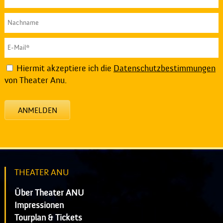
Hiermit akzeptiere ich die
Datenschutzbestimmungen
von Theater Anu.
ANMELDEN
THEATER ANU
Über Theater ANU
Impressionen
Tourplan & Tickets