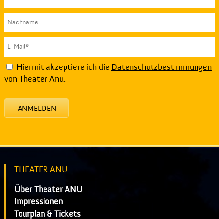
Hiermit akzeptiere ich die
Datenschutzbestimmungen
von Theater Anu.
ANMELDEN
THEATER ANU
Über Theater ANU
Impressionen
Tourplan & Tickets