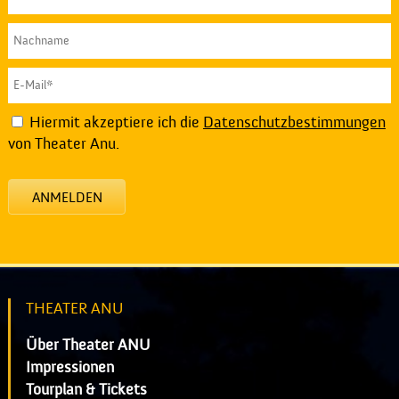
Hiermit akzeptiere ich die
Datenschutzbestimmungen
von Theater Anu.
ANMELDEN
THEATER ANU
Über Theater ANU
Impressionen
Tourplan & Tickets