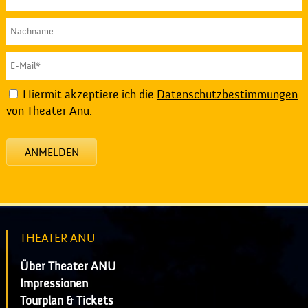
Hiermit akzeptiere ich die
Datenschutzbestimmungen
von Theater Anu.
ANMELDEN
THEATER ANU
Über Theater ANU
Impressionen
Tourplan & Tickets