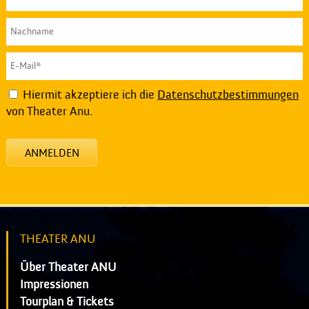
Hiermit akzeptiere ich die
Datenschutzbestimmungen
von Theater Anu.
ANMELDEN
THEATER ANU
Über Theater ANU
Impressionen
Tourplan & Tickets