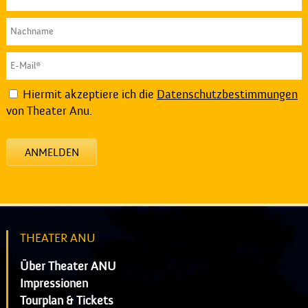
Hiermit akzeptiere ich die
Datenschutzbestimmungen
von Theater Anu.
ANMELDEN
THEATER ANU
Über Theater ANU
Impressionen
Tourplan & Tickets