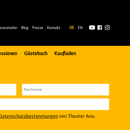
|
eranstalter
Blog
Presse
Kontakt
DE
EN
essionen
Gästebuch
Kaufladen
Datenschutzbestimmungen
von Theater Anu.