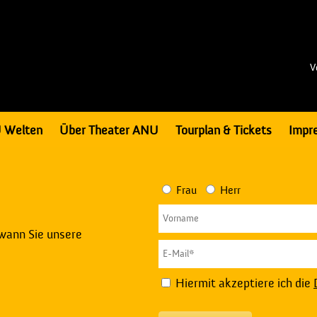
V
 Welten
Über Theater ANU
Tourplan & Tickets
Impr
Frau
Herr
 wann Sie unsere
Hiermit akzeptiere ich die