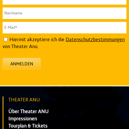
Hiermit akzeptiere ich die
Datenschutzbestimmungen
von Theater Anu.
ANMELDEN
THEATER ANU
Über Theater ANU
Impressionen
Tourplan & Tickets