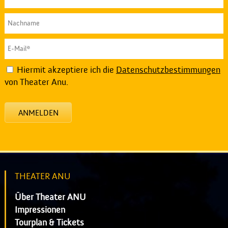
Hiermit akzeptiere ich die
Datenschutzbestimmungen
von Theater Anu.
ANMELDEN
THEATER ANU
Über Theater ANU
Impressionen
Tourplan & Tickets