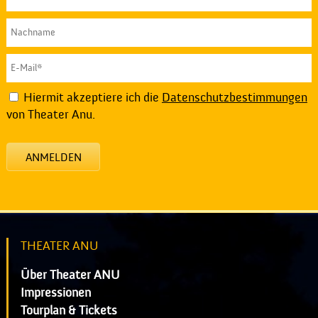
Hiermit akzeptiere ich die
Datenschutzbestimmungen
von Theater Anu.
ANMELDEN
THEATER ANU
Über Theater ANU
Impressionen
Tourplan & Tickets