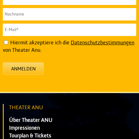
Hiermit akzeptiere ich die
Datenschutzbestimmungen
von Theater Anu.
ANMELDEN
THEATER ANU
Über Theater ANU
Impressionen
Tourplan & Tickets