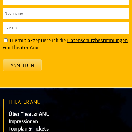
Hiermit akzeptiere ich die
Datenschutzbestimmungen
von Theater Anu.
ANMELDEN
THEATER ANU
Über Theater ANU
Impressionen
Tourplan & Tickets