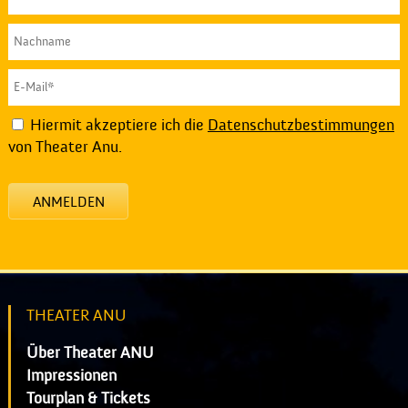
Hiermit akzeptiere ich die
Datenschutzbestimmungen
von Theater Anu.
ANMELDEN
THEATER ANU
Über Theater ANU
Impressionen
Tourplan & Tickets