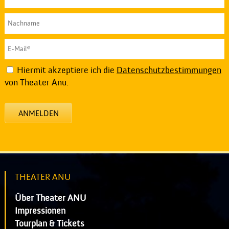
Hiermit akzeptiere ich die
Datenschutzbestimmungen
von Theater Anu.
ANMELDEN
THEATER ANU
Über Theater ANU
Impressionen
Tourplan & Tickets