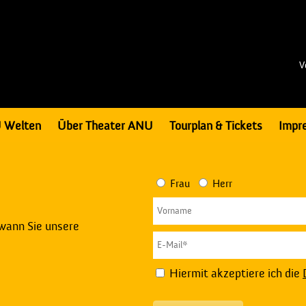
V
 Welten
Über Theater ANU
Tourplan & Tickets
Impr
Frau
Herr
 wann Sie unsere
Hiermit akzeptiere ich die