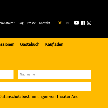
|
eranstalter
Blog
Presse
Kontakt
DE
EN
essionen
Gästebuch
Kaufladen
Datenschutzbestimmungen
von Theater Anu.