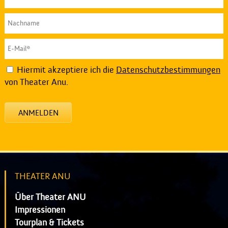
Hiermit akzeptiere ich die
Datenschutzbestimmungen
von Theater Anu.
ANMELDEN
THEATER ANU
Über Theater ANU
Impressionen
Tourplan & Tickets