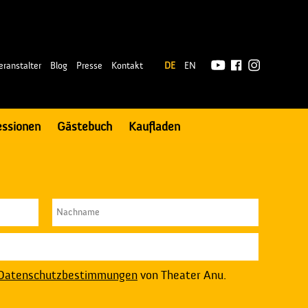
|
eranstalter
Blog
Presse
Kontakt
DE
EN
essionen
Gästebuch
Kaufladen
Datenschutzbestimmungen
von Theater Anu.