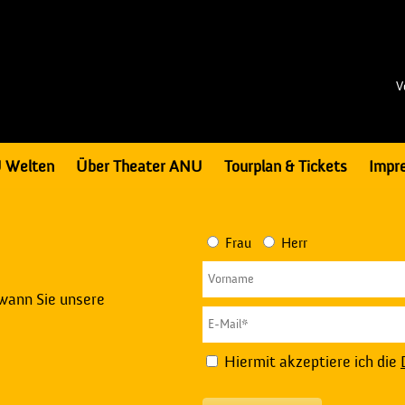
V
 Welten
Über Theater ANU
Tourplan & Tickets
Impr
Frau
Herr
 wann Sie unsere
Hiermit akzeptiere ich die